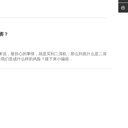
害？
人来说，最担心的事情，就是买到二清机；那么到底什么是二清
们造成什么样的风险？接下来小编就...