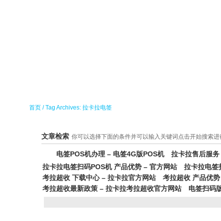
首页
/
Tag Archives: 拉卡拉电签
文章检索
你可以选择下面的条件并可以输入关键词点击开始搜索进
电签POS机办理 – 电签4G版POS机
拉卡拉售后服务丨
拉卡拉电签扫码POS机 产品优势 – 官方网站
拉卡拉电签扫
考拉超收 下载中心 – 拉卡拉官方网站
考拉超收 产品优势
考拉超收最新政策 – 拉卡拉考拉超收官方网站
电签扫码版