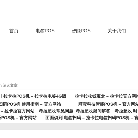
首页
电签POS
智能POS
关于我们
行筛选文章
拉卡拉POS机 – 拉卡拉电签4G版
拉卡拉收钱宝盒 – 拉卡拉官方网
码POS机 使用指南 – 官方网站
顺壹科技智能POS机 – 官方网
 – 拉卡拉官方网站
考拉超收常见问题_考拉超收疑问解答
考拉超收 时
POS机 – 官方网站
面面俱到 电签扫码 – 拉卡拉电签扫码POS机 – 