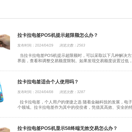
拉卡拉电签POS机提示超限额怎么办？
发布时间：2024/04/29
浏览次数：2563
当拉卡拉电签POS机提示超限额时，可以采取以下几种解决方
界面，查看和调整交易额度限制。如果发现交易额度设置过低，可
拉卡拉电签适合个人使用吗？
发布时间：2024/04/08
浏览次数：3287
拉卡拉电签，个人用户的便捷之选 随着金融科技的发展，电
个领域。拉卡拉电签作为其中的佼佼者，凭借其高效、安全的特点
拉卡拉电签POS机显示58终端无效交易怎么办？