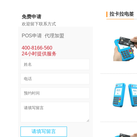
拉卡拉电签
免费申请
欢迎留下联系方式
POS申请
代理加盟
400-8166-560
24小时提供服务