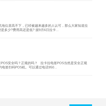
s机地位居高不下，已经被越来越多的人认可，那么大家知道拉
多少?费用高还是低? 据9月6日拉卡...
POS安全吗？正规的吗？ 拉卡拉电签POS当然是安全正规
签扫码POS机。可以通过电话950...