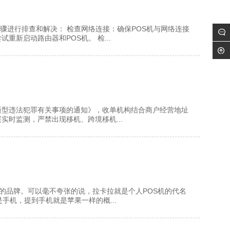
骤进行排查和解决： 检查网络连接：确保POS机与网络连接
新启动路由器和POS机。 检...
新型违法犯罪有关事项的通知》，收单机构结合商户经营地址
时监测，严禁出现移机、跨境移机...
的品牌。可以毫不夸张的说，拉卡拉就是个人POS机的代名
手机，提到手机就是苹果一样的概...