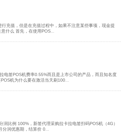
进行充值，但是在充值过程中，如果不注意某些事项，现金提
么 首先，在使用POS...
电签POS机费率0.55%而且是上市公司的产品，而且知名度
S机为什么要在激活当天刷100...
润比例 100%，新签代理采购拉卡拉电签扫码POS机（4G）
分润优惠期，结算价 0...