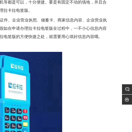
机等都是可以，十分便捷。要是有固定不动的场地，并且合
理拉卡拉电签版。
份证件、企业营业执照、储蓄卡、商家信息内容、企业营业执
假如在申请办理拉卡拉电签版全过程中，一不小心信息内容
拉电签版的方便快捷之处，就需要用心填好信息内容哦。