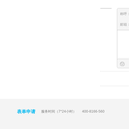
称呼
邮箱
表单申请
服务时间（7*24小时）
400-8166-560