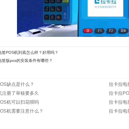
电签POS机到底怎么样？好用吗？
电签版pos的安装条件有哪些？
OS缺点是什么？
拉卡拉电
机注册了审核要多久
拉卡拉P
OS机可以扫花呗吗
拉卡拉电签
OS机需要注意什么？
拉卡拉电