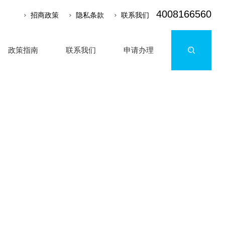
4008166560
招商政策
隐私条款
联系我们
政策指南
联系我们
申请办理