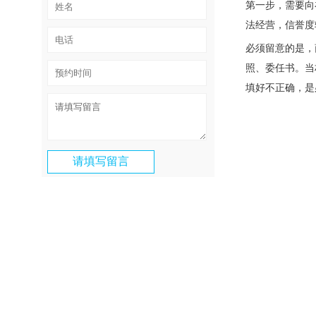
第一步，需要向
法经营，信誉度
必须留意的是，
照、委任书。当
填好不正确，是