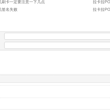
S机刷卡一定要注意一下几点
拉卡拉PO
机签名失败
拉卡拉P
：
：